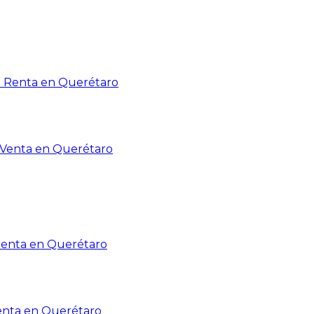
n Renta en Querétaro
n Venta en Querétaro
Renta en Querétaro
enta en Querétaro