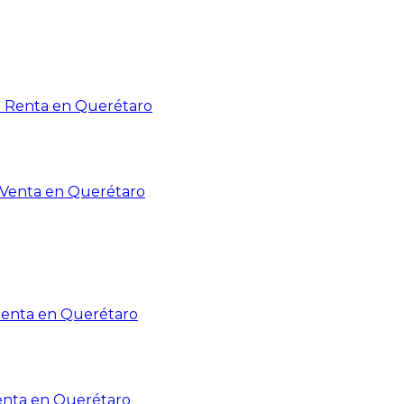
n Renta en Querétaro
n Venta en Querétaro
Renta en Querétaro
enta en Querétaro