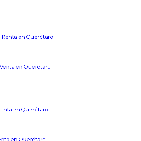
n Renta en Querétaro
n Venta en Querétaro
Renta en Querétaro
enta en Querétaro