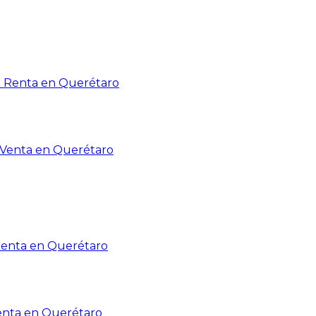
n Renta en Querétaro
n Venta en Querétaro
Renta en Querétaro
enta en Querétaro