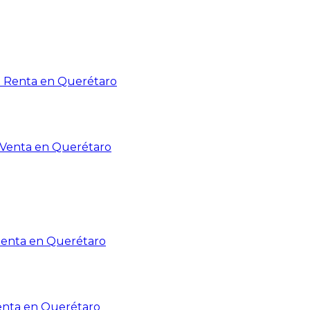
n Renta en Querétaro
n Venta en Querétaro
Renta en Querétaro
enta en Querétaro