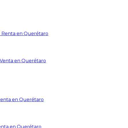
n Renta en Querétaro
n Venta en Querétaro
Renta en Querétaro
enta en Querétaro