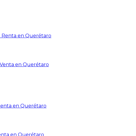
n Renta en Querétaro
n Venta en Querétaro
Renta en Querétaro
enta en Querétaro