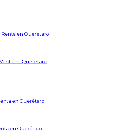
n Renta en Querétaro
n Venta en Querétaro
Renta en Querétaro
enta en Querétaro