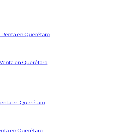
n Renta en Querétaro
n Venta en Querétaro
Renta en Querétaro
enta en Querétaro