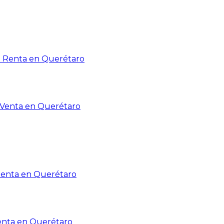
n Renta en Querétaro
n Venta en Querétaro
Renta en Querétaro
enta en Querétaro