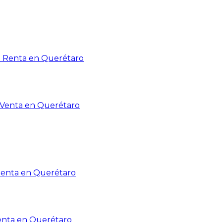
n Renta en Querétaro
n Venta en Querétaro
Renta en Querétaro
enta en Querétaro