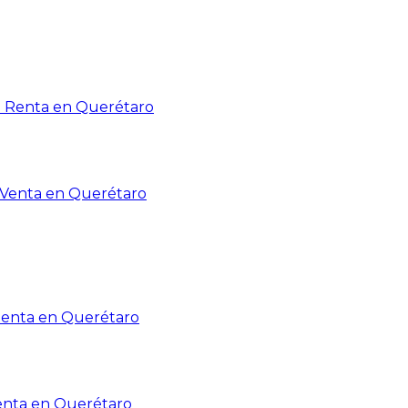
n Renta en Querétaro
n Venta en Querétaro
Renta en Querétaro
enta en Querétaro