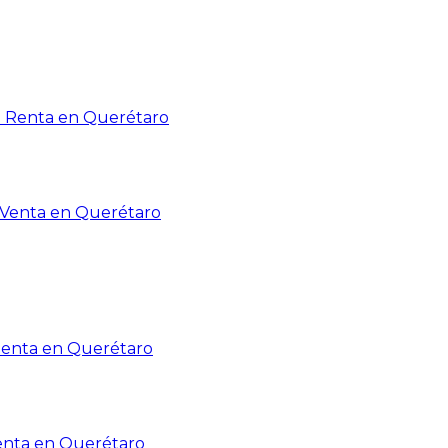
n Renta en Querétaro
n Venta en Querétaro
Renta en Querétaro
enta en Querétaro