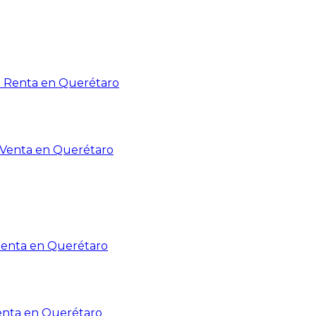
n Renta en Querétaro
n Venta en Querétaro
Renta en Querétaro
enta en Querétaro