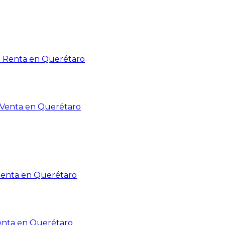
n Renta en Querétaro
n Venta en Querétaro
Renta en Querétaro
enta en Querétaro