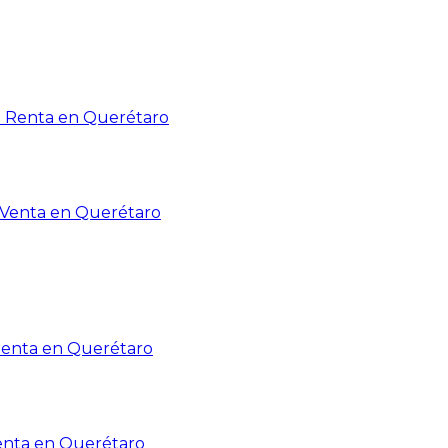
n Renta en Querétaro
n Venta en Querétaro
Renta en Querétaro
enta en Querétaro