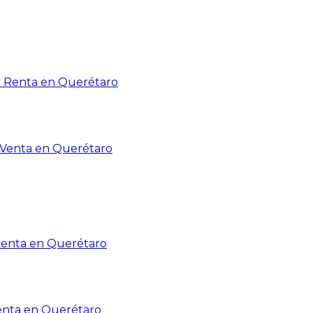
n Renta en Querétaro
n Venta en Querétaro
Renta en Querétaro
enta en Querétaro