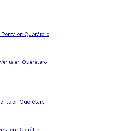
n Renta en Querétaro
n Venta en Querétaro
Renta en Querétaro
enta en Querétaro