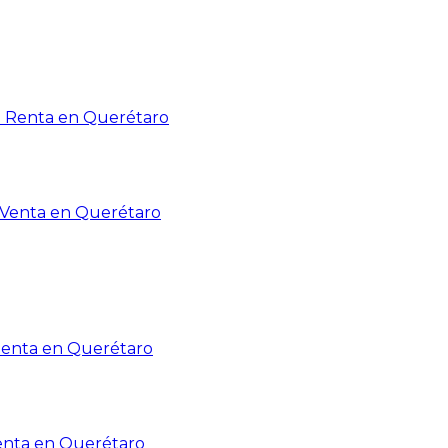
n Renta en Querétaro
n Venta en Querétaro
Renta en Querétaro
enta en Querétaro