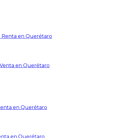
n Renta en Querétaro
n Venta en Querétaro
Renta en Querétaro
enta en Querétaro