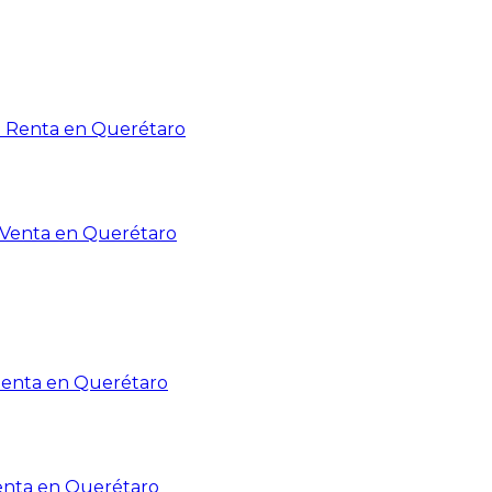
n Renta en Querétaro
n Venta en Querétaro
Renta en Querétaro
enta en Querétaro