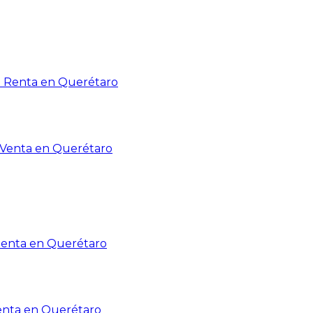
n Renta en Querétaro
n Venta en Querétaro
Renta en Querétaro
enta en Querétaro