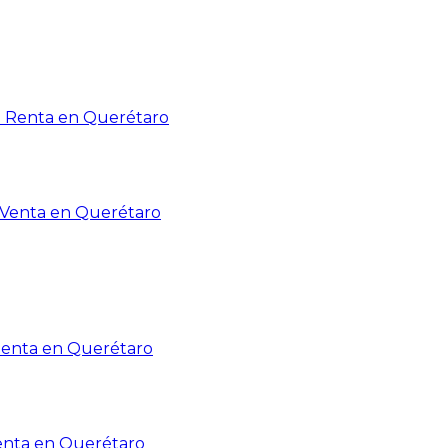
n Renta en Querétaro
n Venta en Querétaro
Renta en Querétaro
enta en Querétaro