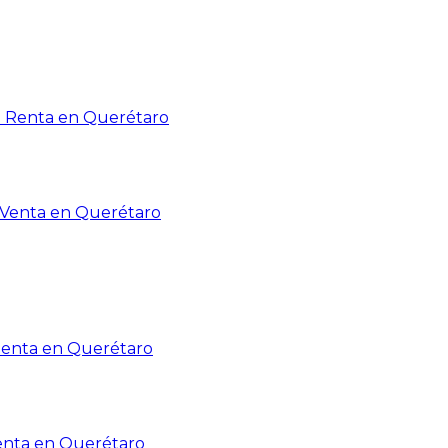
n Renta en Querétaro
n Venta en Querétaro
Renta en Querétaro
enta en Querétaro