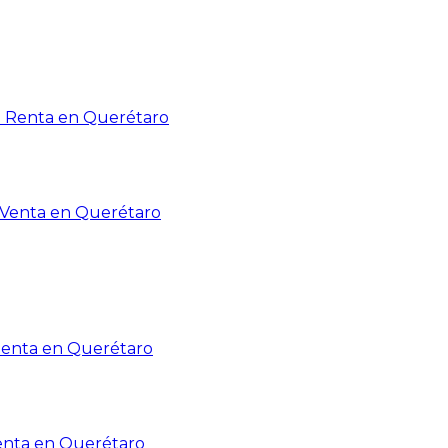
n Renta en Querétaro
n Venta en Querétaro
Renta en Querétaro
enta en Querétaro