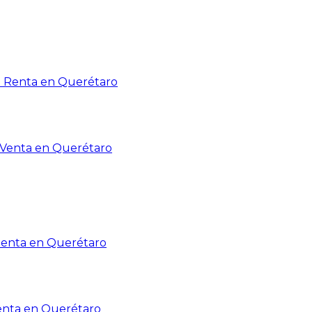
n Renta en Querétaro
n Venta en Querétaro
Renta en Querétaro
enta en Querétaro