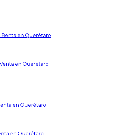
n Renta en Querétaro
n Venta en Querétaro
Renta en Querétaro
enta en Querétaro