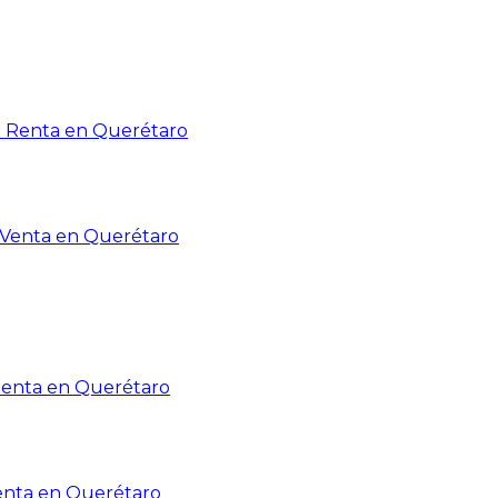
n Renta en Querétaro
n Venta en Querétaro
Renta en Querétaro
enta en Querétaro