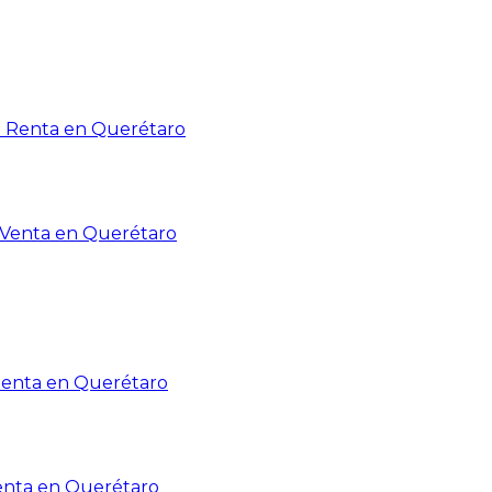
n Renta en Querétaro
n Venta en Querétaro
Renta en Querétaro
enta en Querétaro