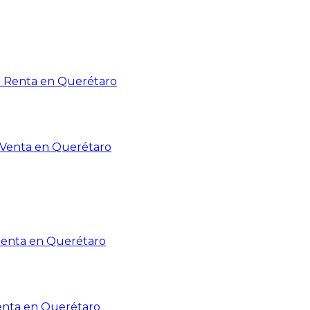
n Renta en Querétaro
n Venta en Querétaro
Renta en Querétaro
enta en Querétaro