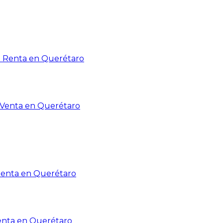
n Renta en Querétaro
n Venta en Querétaro
Renta en Querétaro
enta en Querétaro