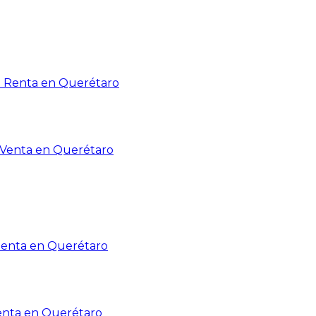
n Renta en Querétaro
n Venta en Querétaro
Renta en Querétaro
enta en Querétaro