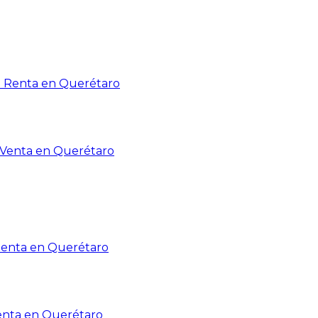
n Renta en Querétaro
n Venta en Querétaro
Renta en Querétaro
enta en Querétaro