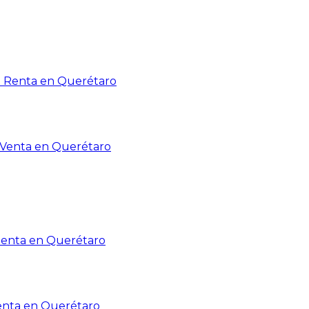
n Renta en Querétaro
n Venta en Querétaro
Renta en Querétaro
enta en Querétaro