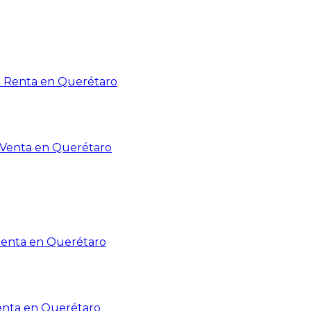
n Renta en Querétaro
n Venta en Querétaro
Renta en Querétaro
enta en Querétaro