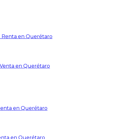
n Renta en Querétaro
n Venta en Querétaro
Renta en Querétaro
enta en Querétaro