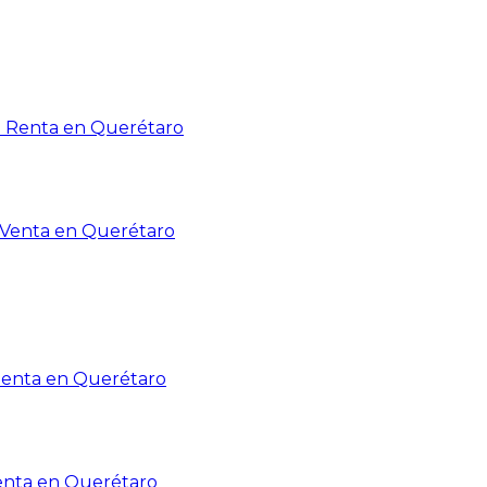
n Renta en Querétaro
n Venta en Querétaro
Renta en Querétaro
enta en Querétaro