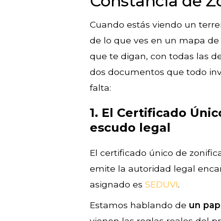
Constancia de Zo
Cuando estás viendo un terreno
de lo que ves en un mapa de i
que te digan, con todas las de
dos documentos que todo inve
falta:
1. El Certificado Úni
escudo legal
El certificado único de zonifi
emite la autoridad legal enc
asignado es
SEDUVI
.
Estamos hablando de
un pape
vienen las reglas reales del 