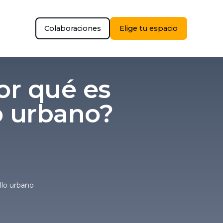
Colaboraciones
Elige tu espacio
or qué es
o urbano?
llo urbano