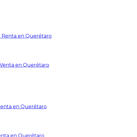
n Renta en Querétaro
n Venta en Querétaro
Renta en Querétaro
enta en Querétaro