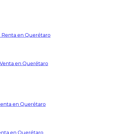
n Renta en Querétaro
n Venta en Querétaro
Renta en Querétaro
enta en Querétaro