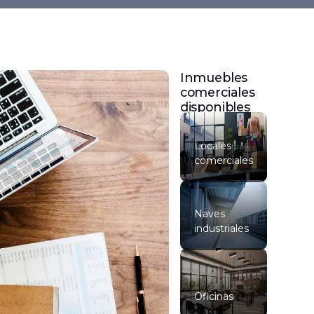
Inmuebles
comerciales
disponibles
Locales
comerciales
Naves
industriales
Oficinas